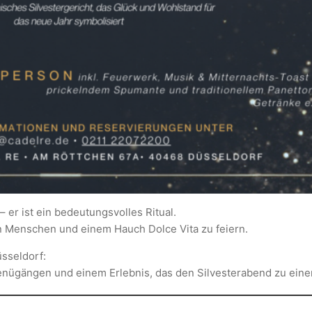
– er ist ein bedeutungsvolles Ritual.
n Menschen und einem Hauch Dolce Vita zu feiern.
üsseldorf:
enügängen und einem Erlebnis, das den Silvesterabend zu ein