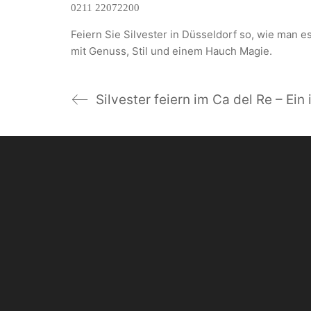
0211 22072200
Feiern Sie Silvester in Düsseldorf so, wie man es 
mit Genuss, Stil und einem Hauch Magie.
Silvester feiern im Ca del Re – Ei